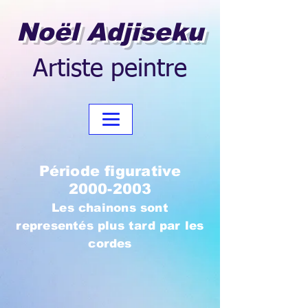
Noël Adjiseku
Artiste peintre
Période figurative
2000-2003
Les chainons sont
representés plus tard par les
cordes