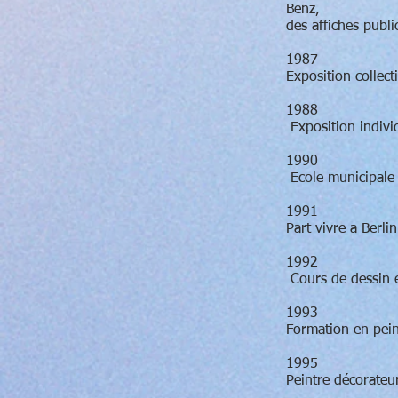
Benz,
des affiches publi
1987
Exposition collec
1988
Exposition indivi
1990
Ecole municipale 
1991
Part vivre a Berli
1992
Cours de dessin e
1993
Formation en pein
1995
Peintre décorateu