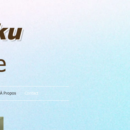
ku
e
À Propos
Contact