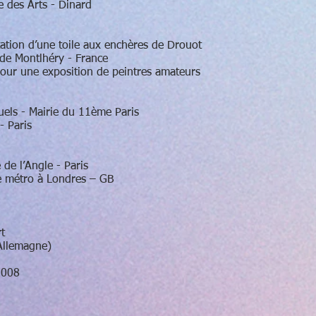
e des Arts - Dinard
tion d’une toile aux enchères de Drouot
 de Montlhéry - France
our une exposition de peintres amateurs
suels - Mairie du 11ème Paris
- Paris
 de l’Angle - Paris
e métro à Londres – GB
t
Allemagne)
2008