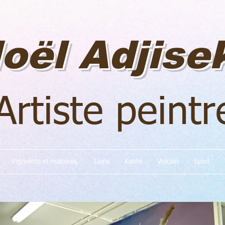
oël Adjise
Artiste peintr
Pigments et matières.
Liens
Kenté
Vulcain
Spirit